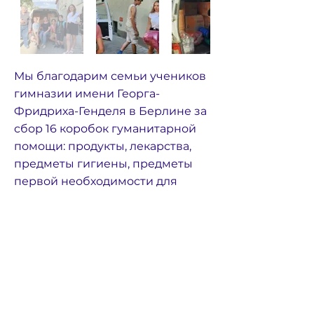
Мы благодарим семьи учеников
гимназии имени Георга-
Фридриха-Генделя в Берлине за
сбор 16 коробок гуманитарной
помощи: продукты, лекарства,
предметы гигиены, предметы
первой необходимости для
детей. Особая благодарность
Надежде Маньковской за
организацию сбора средств и
за ее доброе сердце.
© 2022 Tvory Dobro
Защита данных
Impressum