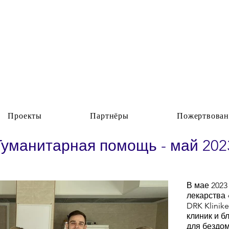
Проекты
Партнёры
Пожертвован
Гуманитарная помощь - май 202
В мае 2023
лекарства 
DRK Klinik
клиник и б
для бездом