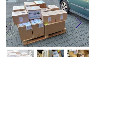
© 2022 Tvory Dobro
Защита данных
Impressum
Ukraine Aid Berlin eV
Культура и Медиа Инициатива
Международный некоммерческий фонд «Социальная
защита»