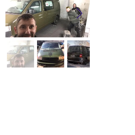
Списанный почтовый автобус
VW T5 первоначально
использовался как грузовик с
гуманитарной помощью, позже
переоборудованный в
пассажирский автобус и
использовуется для эвакуации
пострвадавших.