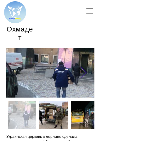
Охмаде
т
Украинская церковь в Берлине сделала