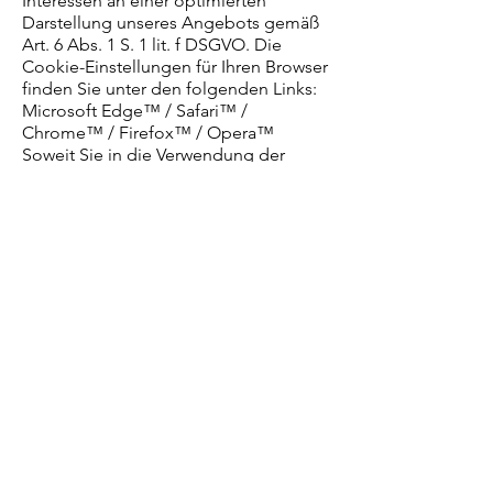
Interessen an einer optimierten
Darstellung unseres Angebots gemäß
Art. 6 Abs. 1 S. 1 lit. f DSGVO. Die
Cookie-Einstellungen für Ihren Browser
finden Sie unter den folgenden Links:
Microsoft Edge™ / Safari™ /
Chrome™ / Firefox™ / Opera™
Soweit Sie in die Verwendung der
Technologien gemäß Art. 6 Abs. 1 S. 1
lit. a DSGVO eingewilligt haben,
können Sie Ihre Einwilligung jederzeit
widerrufen durch eine Nachricht an die
in der Datenschutzerklärung
beschriebenen Kontaktmöglichkeit.
7. Kontaktmöglichkeiten und Ihre
Rechte 7.1 Ihre Rechte Als Betroffener
haben Sie folgende Rechte: gemäß
Art. 15 DSGVO das Recht, in dem dort
bezeichneten Umfang Auskunft über
Ihre von uns verarbeiteten
personenbezogenen Daten zu
verlangen; gemäß Art. 16 DSGVO das