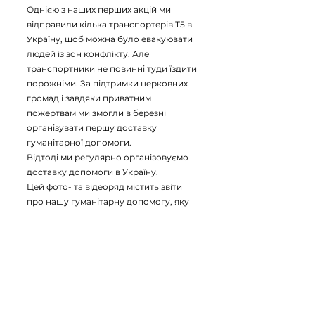
Однією з наших перших акцій ми
відправили кілька транспортерів Т5 в
Україну, щоб можна було евакуювати
людей із зон конфлікту. Але
транспортники не повинні туди їздити
порожніми. За підтримки церковних
громад і завдяки приватним
пожертвам ми змогли в березні
організувати першу доставку
гуманітарної допомоги.
Відтоді ми регулярно організовуємо
доставку допомоги в Україну.
Цей фото- та відеоряд містить звіти
про нашу гуманітарну допомогу, яку
ми розпочали у 2022 році за
допомогою колег, друзів та всіх, кому
не байдужа доля потребуючих в
Україні
Дякуємо всім прихильникам
© Tvory Dobro