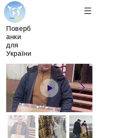
Поверб
анки
для
України